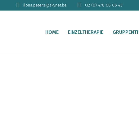
ilona.peters@skynet.be
+32 (0) 478 68 66 45
HOME
EINZELTHERAPIE
GRUPPENTH