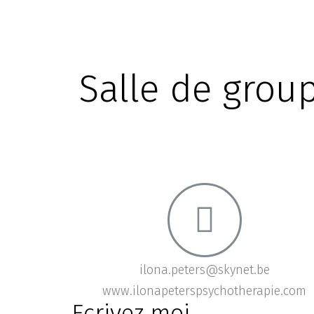
Salle de grou
ilona.peters@skynet.be
www.ilonapeterspsychotherapie.com
Ecrivez moi