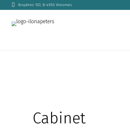
Bruyères 103, B-4950 Weismes
Cabinet