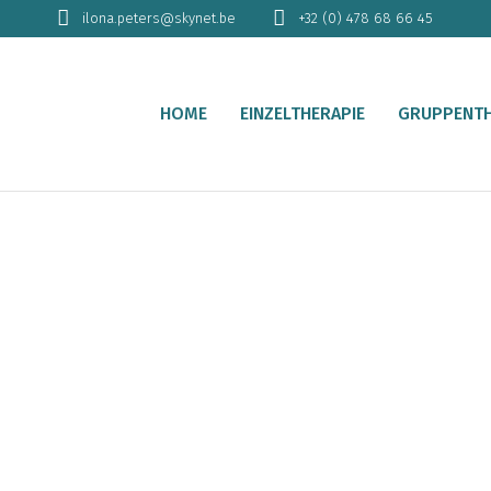
ilona.peters@skynet.be
+32 (0) 478 68 66 45
HOME
EINZELTHERAPIE
GRUPPENTH